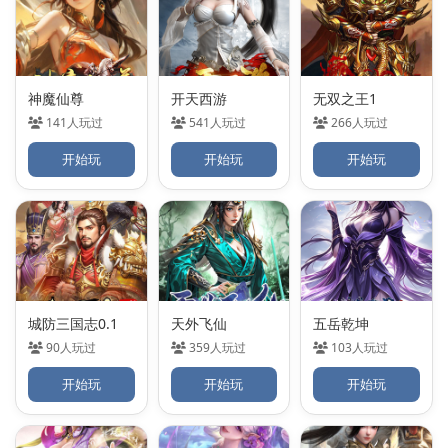
神魔仙尊
开天西游
无双之王1
141人玩过
541人玩过
266人玩过
开始玩
开始玩
开始玩
城防三国志0.1
天外飞仙
五岳乾坤
90人玩过
359人玩过
103人玩过
开始玩
开始玩
开始玩