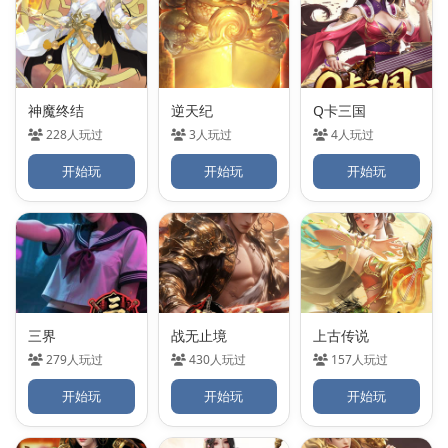
神魔终结
逆天纪
Q卡三国
228人玩过
3人玩过
4人玩过
开始玩
开始玩
开始玩
三界
战无止境
上古传说
279人玩过
430人玩过
157人玩过
开始玩
开始玩
开始玩