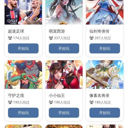
超迷足球
萌宠西游
仙剑奇侠传
174人玩过
337人玩过
287人玩过
开始玩
开始玩
开始玩
守护之境
小小仙王
像素名将录
190人玩过
196人玩过
186人玩过
开始玩
开始玩
开始玩