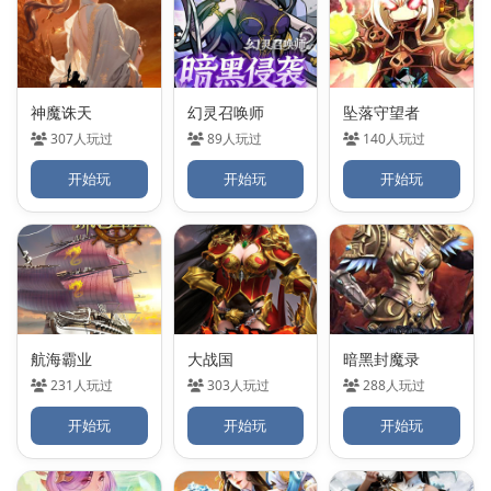
神魔诛天
幻灵召唤师
坠落守望者
307人玩过
89人玩过
140人玩过
开始玩
开始玩
开始玩
航海霸业
大战国
暗黑封魔录
231人玩过
303人玩过
288人玩过
开始玩
开始玩
开始玩