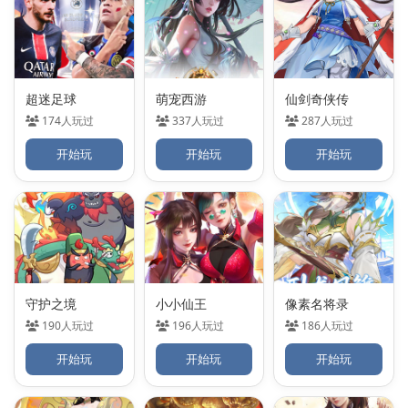
超迷足球
萌宠西游
仙剑奇侠传
174人玩过
337人玩过
287人玩过
开始玩
开始玩
开始玩
守护之境
小小仙王
像素名将录
190人玩过
196人玩过
186人玩过
开始玩
开始玩
开始玩