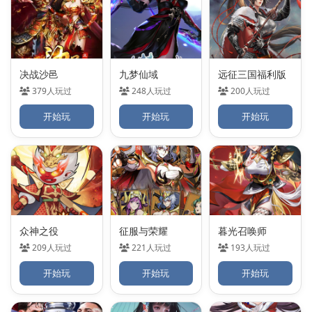
决战沙邑
九梦仙域
远征三国福利版
379人玩过
248人玩过
200人玩过
开始玩
开始玩
开始玩
众神之役
征服与荣耀
暮光召唤师
209人玩过
221人玩过
193人玩过
开始玩
开始玩
开始玩