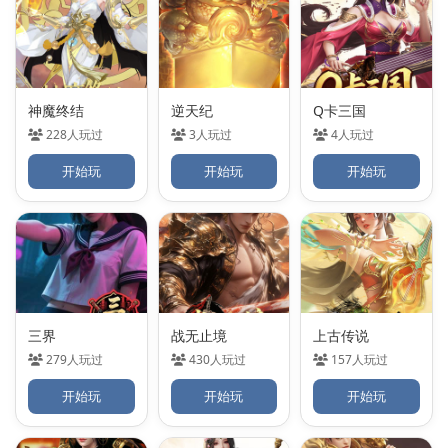
神魔终结
逆天纪
Q卡三国
228人玩过
3人玩过
4人玩过
开始玩
开始玩
开始玩
三界
战无止境
上古传说
279人玩过
430人玩过
157人玩过
开始玩
开始玩
开始玩