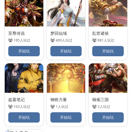
至尊传说
梦回仙域
乱世诸侯
185人玩过
409人玩过
981人玩过
开始玩
开始玩
开始玩
盗墓笔记
钢铁力量
铜雀三国
163人玩过
1人玩过
2人玩过
开始玩
开始玩
开始玩