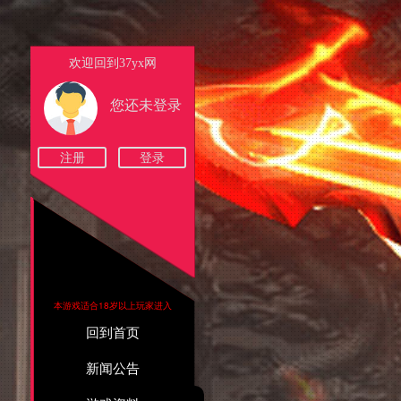
Powered by
ufojoy.com
Copyright © 2009 - 2017
欢迎回到37yx网
您还未登录
注册
登录
本游戏适合18岁以上玩家进入
回到首页
新闻公告