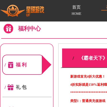
首页
HOME
福利中心
/
《霸者天下》
/
福利
新游戏首充4折大优惠！
4折实际就是150%返利哦
/
礼包
*********************
类型1：普通类充值游戏